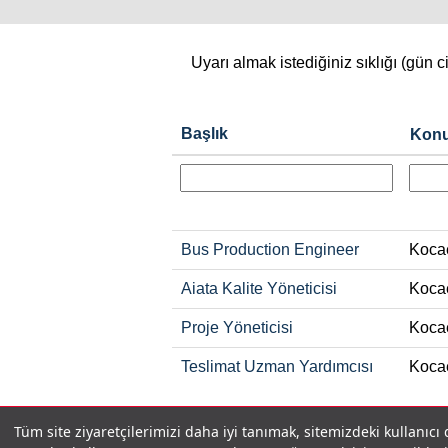
Uyarı almak istediğiniz sıklığı (gün 
Başlık
Kon
Bus Production Engineer
Kocae
Aiata Kalite Yöneticisi
Kocae
Proje Yöneticisi
Kocae
Teslimat Uzman Yardımcısı
Kocae
GİZLİLİK POLİTİKASI
İLETİŞİM
Tüm site ziyaretçilerimizi daha iyi tanımak, sitemizdeki kullanıcı