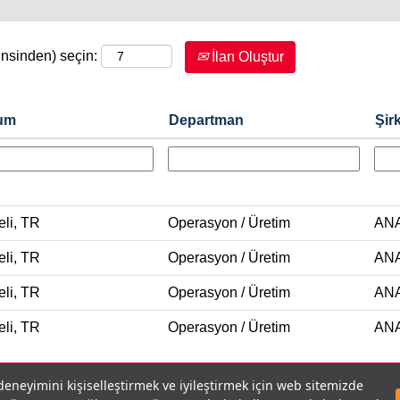
cinsinden) seçin:
İlan Oluştur
um
Departman
Şir
li, TR
Operasyon / Üretim
AN
li, TR
Operasyon / Üretim
AN
li, TR
Operasyon / Üretim
AN
li, TR
Operasyon / Üretim
AN
 deneyimini kişiselleştirmek ve iyileştirmek için web sitemizde