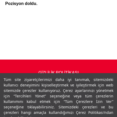
Pozisyon doldu.
GİZLİLİK POLİTİKASI
Tüm site ziyaretçilerimizi daha iyi tanımak, sitemizdeki
İLETİŞİM
kullanıcı deneyimini kişiselleştirmek ve iyileştirmek için web
sitemizde çerezler kullanıyoruz. Çerez ayarlarınızı yönetmek
için “Tercihleri Yönet” seçeneğine veya tüm çerezlerin
kullanımını kabul etmek için “Tüm Çerezlere İzin Ver”
Y
Y
Y
seçeneğine tıklayabilirsiniz. Sitemizdeki çerezleri ve bu
e
e
e
çerezleri hangi amaçla kullandığımızı Çerez Politikası’ndan
n
n
n