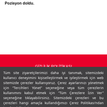
Pozisyon doldu.
GİZLİLİK POLİTİKASI
Tüm site ziyaretçilerimizi daha iyi tanımak, sitemizdeki
İLETİŞİM
kullanıcı deneyimini kişiselleştirmek ve iyileştirmek için web
sitemizde çerezler kullanıyoruz. Çerez ayarlarınızı yönetmek
için “Tercihleri Yönet” seçeneğine veya tüm çerezlerin
kullanımını kabul etmek için “Tüm Çerezlere İzin Ver”
Y
Y
Y
seçeneğine tıklayabilirsiniz. Sitemizdeki çerezleri ve bu
e
e
e
çerezleri hangi amaçla kullandığımızı Çerez Politikası’ndan
n
n
n